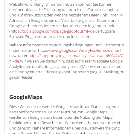
Website vollumfänglich werden nutzen können. Sie können
darüber hinaus die Erfassung der durch das Cookie erzeugten
und auf IhreNutzung der Website bezogenen Daten (inkl. Ihrer IP-
Adresse) an Google sowie die Verarbeitung dieser Daten durch
Google verhindern, indem sie das unter dem folgenden Link
(
https://tools.google.com/dlpage/gaoptout?hl=de
)verfügbare
Browser-Plugin herunterladen und installieren.
Nähere Informationen zuNutzungsbedingungen und Datenschutz
finden Sie unter
https://www.google.com/analytics/terms/de.html
bzw. unter
https://support.google.com/analytics/answer/6004245?
hl=de
.Wir weisen Sie darauf hin, dass auf dieser Webseite Google
Analytics um denCode „gat._anonymizeIp();" erweitert wurde, um
eine anonymisierte Erfassung vonIP-Adressen (sog. IP-Masking) zu
gewährleisten.
GoogleMaps
Diese Webseite verwendet Google Maps fürdie Darstellung von
Karteninformationen. Bei der Nutzung von Google Maps
werdenvon Google auch Daten über die Nutzung der Maps-
Funktionen durch Besucher derWebseiten erhoben, verarbeitet
und genutzt. Nähere Informationen über dieDatenverarbeitung
durch Google können Sie den Datenschutzhinweisen von